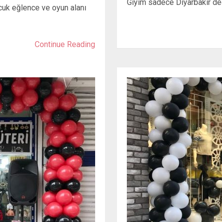
Giyim sadece Diyarbakır değ
ocuk eğlence ve oyun alanı
Continue Reading