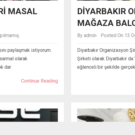
RI MASAL
DIYARBAKIR 
MAĞAZA BAL
pılmamış
By
admin
Posted On 13 O
asını paylaşmak istiyorum.
Diyarbakır Organizasyon Şir
sarmal olarak
Şirketi olarak Diyarbakır d
ok dar
eğlenceli bir şekilde gerçe
Continue Reading