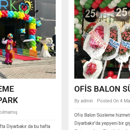
EME
OFIS BALON 
PARK
By
admin
Posted On 4 Ma
pılmamış
Ofis Balon Süsleme hizmeti
Diyarbakır’da yepyeni bir g
a Diyarbakır da bu hafta