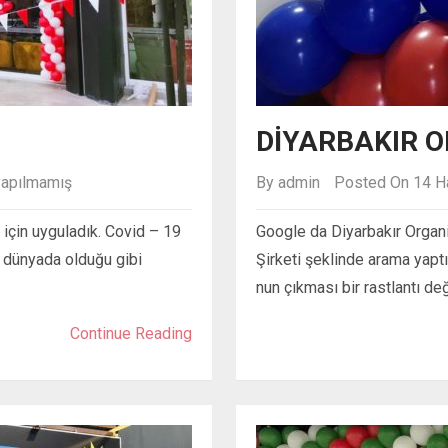
DIYARBAKIR 
yapılmamış
By
admin
Posted On 14 H
için uyguladık. Covid – 19
Google da Diyarbakır Organ
 dünyada olduğu gibi
Şirketi şeklinde arama yapt
nun çıkması bir rastlantı de
Continue Reading