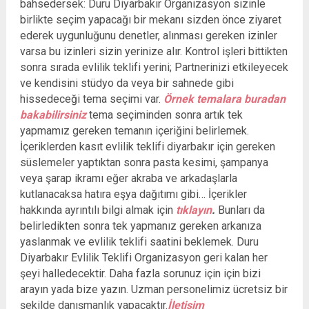
bahsedersek: Duru Diyarbakır Organizasyon sizinle
birlikte seçim yapacağı bir mekanı sizden önce ziyaret
ederek uygunluğunu denetler, alınması gereken izinler
varsa bu izinleri sizin yerinize alır. Kontrol işleri bittikten
sonra sırada evlilik teklifi yerini; Partnerinizi etkileyecek
ve kendisini stüdyo da veya bir sahnede gibi
hissedeceği tema seçimi var.
Örnek temalara buradan
bakabilirsiniz
tema seçiminden sonra artık tek
yapmamız gereken temanın içeriğini belirlemek.
İçeriklerden kasıt evlilik teklifi diyarbakır için gereken
süslemeler yaptıktan sonra pasta kesimi, şampanya
veya şarap ikramı eğer akraba ve arkadaşlarla
kutlanacaksa hatıra eşya dağıtımı gibi… İçerikler
hakkında ayrıntılı bilgi almak için
tıklayın
.
Bunları da
belirledikten sonra tek yapmanız gereken arkanıza
yaslanmak ve evlilik teklifi saatini beklemek. Duru
Diyarbakır Evlilik Teklifi Organizasyon geri kalan her
şeyi halledecektir. Daha fazla sorunuz için için bizi
arayın yada bize yazın. Uzman personelimiz ücretsiz bir
şekilde danışmanlık yapacaktır.
İletişim