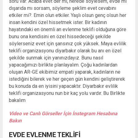
soru var: Acaba evet der mi, nerede söylesem, evde mi
dışarıda mı sorsam, söyleme şeklim evet cevabını
etkiler mi?. Emin olun etkiler. Yaşlı olsun genç olsun her
insan kendini özel hissetmek ister. Bir kadının
hayatındaki en önemli an evlenme teklifi olduğuna göre
bunu ona kendisini en özel hissedeceği şekilde
söylerseniz evet için şansınız çok yüksek. Maya evlilik
teklifi organizasyonu diyarbakır olarak bu anı en özel
şekilde sunmak için yanınızdayız. Bunu nasıl
yapacağımızı birlikte planlayalım. Çoğu kadınlardan
oluşan AR-GE ekibimiz empati yaparak, kadınların ne
istediğini bilerek ve her geçen gün kendini geliştirerek
bu konuda da en iyisini yapacaktır. Diyarbakır evlilik
teklifi organizasyonu nun bir kaç yolu vardır. Bu Birlikte
bakalım
Video ve Canlı Görseller İçin İnstegram Hesabına
Bakın
EVDE EVLENME TEKLIFI