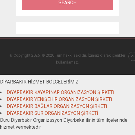
© Copyright 2026, © 2020 Tüm hakkı saklıdır. İzinsiz olarak içerikler
kullanılamaz.
DİYARBAKIR HİZMET BÖLGELERİMİZ
DİYARBAKIR KAYAPINAR ORGANİZASYON ŞİRKETİ
DİYARBAKIR YENİŞEHİR ORGANİZASYON ŞİRKETİ
DİYARBAKIR BAĞLAR ORGANİZASYON ŞİRKETİ
DİYARBAKIR SUR ORGANİZASYON ŞİRKETİ
Duru Diyarbakır Organizasyon Diyarbakır ilinin tüm ilçelerinde
hizmet vermektedir.