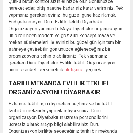
Çünkü bütün kontrol sizin elinizde olur. Gönlünüzce
hareket eder, bitiş saatine kadar siz karar verirsiniz. Tek
yapmanız gereken evinizi bu güzel güne hazırlamak.
Endişelenmeyin! Duru Evlilik Teklifi Diyarbakır
Organizasyon yanınızda. Maya Diyarbakır organizasyon
un birbirinden modern ve göz alıcı konsept masa ve
mekan süslemeleri ile evinizi bu güzel gün için tam bir
sahneye çevirebilir, gönlünüzce eğleneceğiniz bir
organizasyona sahip olabilirsiniz. Tek yapmanız
gereken Duru Diyarbakır Evlilik Teklifi Organizasyon
unun tecrübeli personeli ile
iletişime
geçmek
TARIHI MEKANDA EVLILIK TEKLIFI
ORGANIZASYONU DIYARBAKIR
Evlenme teklifi için dış mekan seçtiniz ve bu teklifi
tarihi bir mekanda yapmak istiyorsunuz. Duru
organizasyon Diyarbakır ın uzman personellerini
ücretsiz olarak arayıp bilgi alabilirsiniz. Duru
Organizasyon birlikte seçeceğiniz tarihi bir mekanda