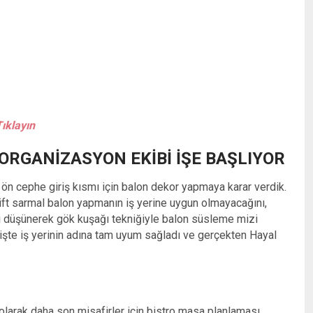
Tıklayın
ORGANIZASYON EKIBI İŞE BAŞLIYOR
k ön cephe giriş kısmı için balon dekor yapmaya karar verdik.
ift sarmal balon yapmanın iş yerine uygun olmayacağını,
nı düşünerek gök kuşağı tekniğiyle balon süsleme mizi
rişte iş yerinin adına tam uyum sağladı ve gerçekten Hayal
olarak daha son misafirler için bistro masa planlaması