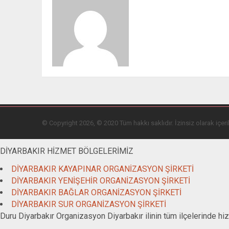
© Copyright 2026, © 2020 Tüm hakkı saklıdır. İzinsiz olarak içeri
DİYARBAKIR HİZMET BÖLGELERİMİZ
DİYARBAKIR KAYAPINAR ORGANİZASYON ŞİRKETİ
DİYARBAKIR YENİŞEHİR ORGANİZASYON ŞİRKETİ
DİYARBAKIR BAĞLAR ORGANİZASYON ŞİRKETİ
DİYARBAKIR SUR ORGANİZASYON ŞİRKETİ
Duru Diyarbakır Organizasyon Diyarbakır ilinin tüm ilçelerinde hi