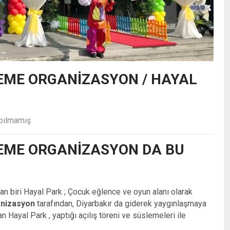
EME ORGANIZASYON / HAYAL
pılmamış
EME ORGANIZASYON DA BU
dan biri Hayal Park ; Çocuk eğlence ve oyun alanı olarak
anizasyon
tarafından, Diyarbakır da giderek yaygınlaşmaya
n Hayal Park , yaptığı açılış töreni ve süslemeleri ile